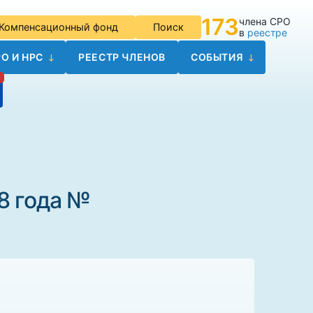
173
члена СРО
Компенсационный фонд
Поиск
в
реестре
О И НРС
РЕЕСТР ЧЛЕНОВ
СОБЫТИЯ
8 года №