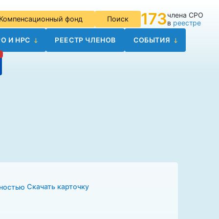
173
члена СРО
Компенсационный фонд
Поиск
в
реестре
О И НРС
РЕЕСТР ЧЛЕНОВ
СОБЫТИЯ
Скачать карточку