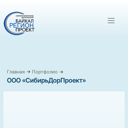
Главная
→
Портфолио
→
ООО «СибирьДорПроект»