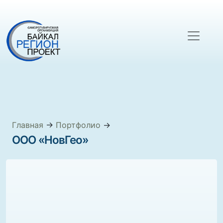
Главная
→
Портфолио
→
ООО «НовГео»