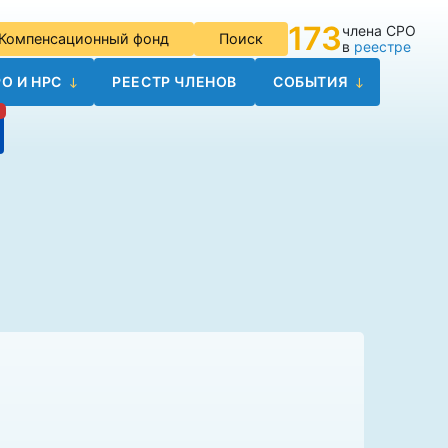
173
члена СРО
Компенсационный фонд
Поиск
в
реестре
О И НРС
РЕЕСТР ЧЛЕНОВ
СОБЫТИЯ