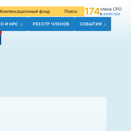
174
члена СРО
Компенсационный фонд
Поиск
в
реестре
О И НРС
РЕЕСТР ЧЛЕНОВ
СОБЫТИЯ