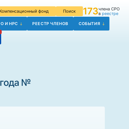
173
члена СРО
Компенсационный фонд
Поиск
в
реестре
О И НРС
РЕЕСТР ЧЛЕНОВ
СОБЫТИЯ
 года №