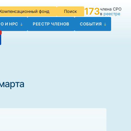
173
члена СРО
Компенсационный фонд
Поиск
в
реестре
О И НРС
РЕЕСТР ЧЛЕНОВ
СОБЫТИЯ
марта