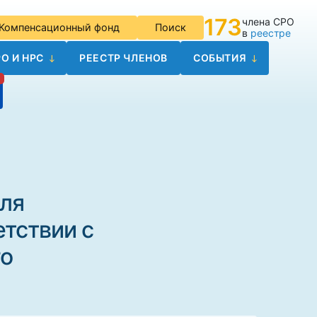
173
члена СРО
Компенсационный фонд
Поиск
в
реестре
О И НРС
РЕЕСТР ЧЛЕНОВ
СОБЫТИЯ
ля
етствии с
го