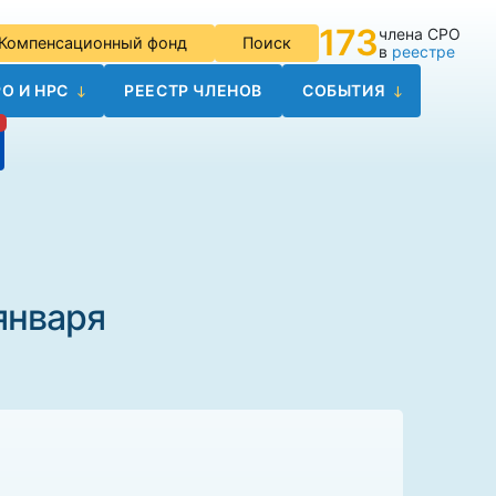
173
члена СРО
Компенсационный фонд
Поиск
в
реестре
О И НРС
РЕЕСТР ЧЛЕНОВ
СОБЫТИЯ
января