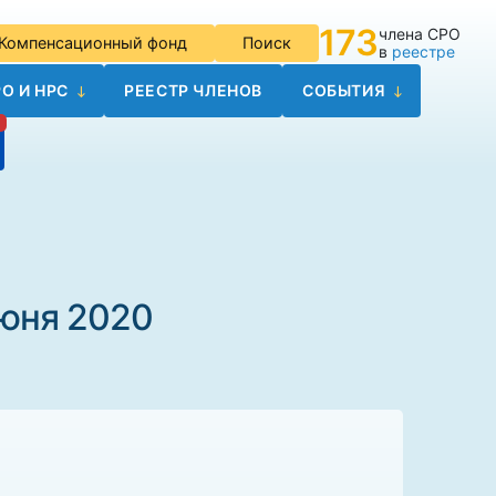
173
члена СРО
Компенсационный фонд
Поиск
в
реестре
О И НРС
РЕЕСТР ЧЛЕНОВ
СОБЫТИЯ
июня 2020