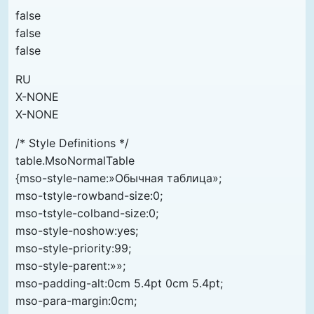
false
false
false
RU
X-NONE
X-NONE
/* Style Definitions */
table.MsoNormalTable
{mso-style-name:»Обычная таблица»;
mso-tstyle-rowband-size:0;
mso-tstyle-colband-size:0;
mso-style-noshow:yes;
mso-style-priority:99;
mso-style-parent:»»;
mso-padding-alt:0cm 5.4pt 0cm 5.4pt;
mso-para-margin:0cm;