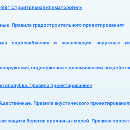
-99* Строительная климатология»
ные. Правила градостроительного проектирования»
емы водоснабжения и канализации наружные из
 сооружения, подверженные динамическим воздейств
я опалубка. Правила проектирования»
бщественные. Правила акустического проектирования
ая защита берегов приливных морей. Правила проек