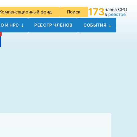
173
члена СРО
Компенсационный фонд
Поиск
в
реестре
О И НРС
РЕЕСТР ЧЛЕНОВ
СОБЫТИЯ