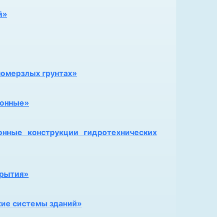
й»
номерзлых грунтах»
тонные»
нные конструкции гидротехнических
крытия»
кие системы зданий»