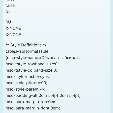
false
false
RU
X-NONE
X-NONE
/* Style Definitions */
table.MsoNormalTable
{mso-style-name:»Обычная таблица»;
mso-tstyle-rowband-size:0;
mso-tstyle-colband-size:0;
mso-style-noshow:yes;
mso-style-priority:99;
mso-style-parent:»»;
mso-padding-alt:0cm 5.4pt 0cm 5.4pt;
mso-para-margin-top:0cm;
mso-para-margin-right:0cm;