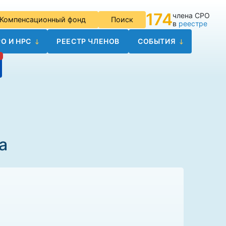
174
члена СРО
Компенсационный фонд
Поиск
в
реестре
О И НРС
РЕЕСТР ЧЛЕНОВ
СОБЫТИЯ
а