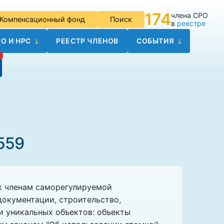
174
члена СРО
Компенсационный фонд
Поиск
в
реестре
О И НРС
РЕЕСТР ЧЛЕНОВ
СОБЫТИЯ
559
 к членам саморегулируемой
окументации, строительство,
и уникальных объектов: объекты