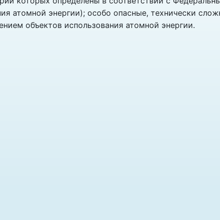
ории которых определены в соответствии с Федеральн
ния атомной энергии); особо опасные, технически сло
чением объектов использования атомной энергии.