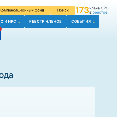
173
члена СРО
Компенсационный фонд
Поиск
в
реестре
О И НРС
РЕЕСТР ЧЛЕНОВ
СОБЫТИЯ
года