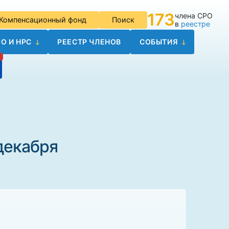
173
члена СРО
Компенсационный фонд
Поиск
в
реестре
О И НРС
РЕЕСТР ЧЛЕНОВ
СОБЫТИЯ
декабря