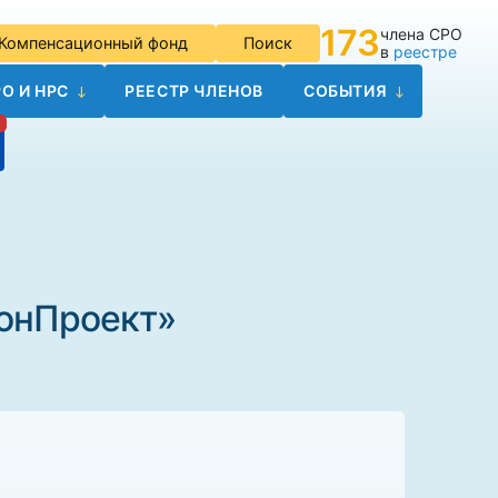
173
члена СРО
Компенсационный фонд
Поиск
в
реестре
О И НРС
РЕЕСТР ЧЛЕНОВ
СОБЫТИЯ
ионПроект»