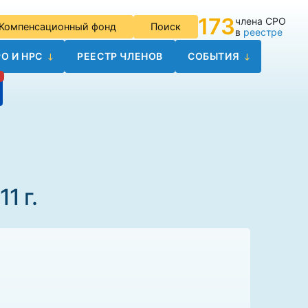
173
члена СРО
Компенсационный фонд
Поиск
в
реестре
О И НРС
РЕЕСТР ЧЛЕНОВ
СОБЫТИЯ
1 г.