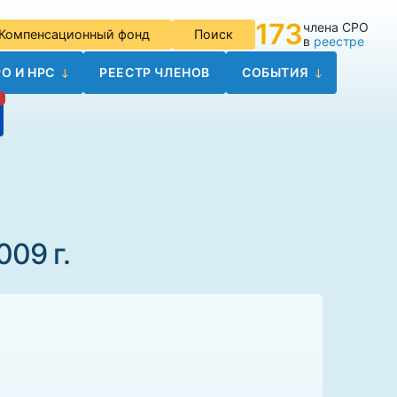
173
члена СРО
Компенсационный фонд
Поиск
в
реестре
О И НРС
РЕЕСТР ЧЛЕНОВ
СОБЫТИЯ
09 г.